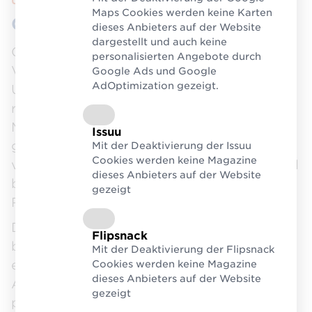
Über uns
Maps Cookies werden keine Karten
Gemeinsam Mehrweg gestalten
dieses Anbieters auf der Website
dargestellt und auch keine
Gesetzliche Vorgaben wie die EU-
personalisierten Angebote durch
Verpackungsverordnung fordern von
Google Ads und Google
AdOptimization gezeigt.
Unternehmen, Verpackungen
recyclingfähig zu gestalten oder
Mehrwegquoten zu erfüllen. Damit das
Issuu
gelingt, braucht es die Zusammenarbeit
Mit der Deaktivierung der Issuu
Cookies werden keine Magazine
vieler Akteure – von Herstellern und Handel
dieses Anbieters auf der Website
bis zu Betreibern von
gezeigt
Rücknahmesystemen.
Der Logistikverbund Mehrweg (LMW)
Flipsnack
bringt all diese Partner an einen Tisch und
Mit der Deaktivierung der Flipsnack
entwickelt in themenspezifischen
Cookies werden keine Magazine
dieses Anbieters auf der Website
Arbeitsgruppen standardisierte,
gezeigt
praxisorientierte Lösungen.