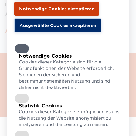
innerhalb themenspezifischer
Arbeitsgruppen entwickelt.
Aktuelle Arbeitsgruppen
Notwendige Cookies
Cookies dieser Kategorie sind für die
Willkommen auf der neuen
Grundfunktionen der Website erforderlich.
Website des Logistikverbund
Sie dienen der sicheren und
Mehrweg (LMW).
bestimmungsgemäßen Nutzung und sind
daher nicht deaktivierbar.
Haben Sie Fragen? Dann
kontaktieren Sie uns gerne!
Zum Kontaktformular
Statistik Cookies
Cookies dieser Kategorie ermöglichen es uns,
die Nutzung der Website anonymisiert zu
analysieren und die Leistung zu messen.