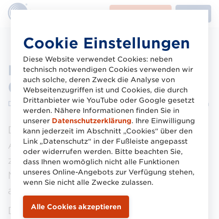
LMW-
Arbeitsgruppen
Kontakt
Buttons
Direkt
Cookie Einstellungen
zum
Inhalt
Diese Website verwendet Cookies: neben
Logistikverbund Mehrweg
technisch notwendigen Cookies verwenden wir
auch solche, deren Zweck die Analyse von
(LMW)
Webseitenzugriffen ist und Cookies, die durch
Drittanbieter wie YouTube oder Google gesetzt
Die Plattform zur Koordination von Mehrweg-Systemen
werden. Nähere Informationen finden Sie in
unserer
Datenschutzerklärung
. Ihre Einwilligung
Der LMW arbeitet mit relevanten
kann jederzeit im Abschnitt „Cookies“ über den
Link „Datenschutz“ in der Fußleiste angepasst
Akteuren verschiedener Branchen
oder widerrufen werden. Bitte beachten Sie,
zusammen, um neue, standardisierte
dass Ihnen womöglich nicht alle Funktionen
unseres Online-Angebots zur Verfügung stehen,
Mehrweg-Systeme zu schaffen und sie
wenn Sie nicht alle Zwecke zulassen.
aufeinander abzustimmen.
Die praxistauglichen Lösungen werden