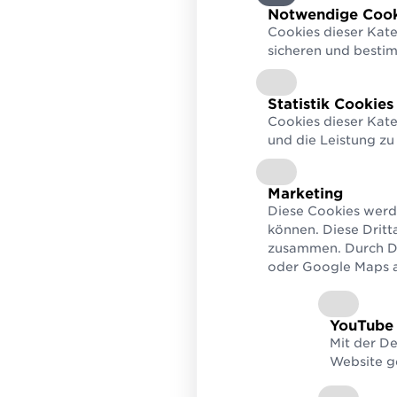
Verified by GS1
Prüf
zum Bauerfolg
Notwendige Cook
Unternehmensdetails,
Berec
Cookies dieser Kate
Informationen & Attribute
Seku
finden
sicheren und besti
Statistik Cookies
Cookies dieser Kate
und die Leistung zu
Marketing
Diese Cookies werd
können. Diese Dritt
zusammen. Durch De
oder Google Maps au
YouTube
Mit der D
Website g