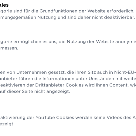
­ziffern­berechnung
Strichcodeprüfservice
GS1 So
ies
hnen Sie Ihre Prüfziffer in
Wir prüfen Ihre Strichcodes
Unterst
gorie sind für die Grundfunktionen der Website erforderlich.
nden
Anwendu
Alle Nummern & Strichcodes
mmungsgemäßen Nutzung und sind daher nicht deaktivierbar.
gorie ermöglichen es uns, die Nutzung der Website anonymisi
Alle Services & Tools
 messen.
en von Unternehmen gesetzt, die ihren Sitz auch in Nicht-E
anbieter führen die Informationen unter Umständen mit weit
aktivieren der Drittanbieter Cookies wird Ihnen Content, w
f dieser Seite nicht angezeigt.
eaktivierung der YouTube Cookies werden keine Videos des An
ezeigt.