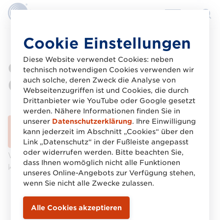
Direkt
Cookie Einstellungen
zum
Inhalt
Diese Website verwendet Cookies: neben
Commercial Invoice
technisch notwendigen Cookies verwenden wir
(INVOIC)
auch solche, deren Zweck die Analyse von
Webseitenzugriffen ist und Cookies, die durch
Drittanbieter wie YouTube oder Google gesetzt
werden. Nähere Informationen finden Sie in
unserer
Datenschutzerklärung
. Ihre Einwilligung
Download gestartet
kann jederzeit im Abschnitt „Cookies“ über den
Link „Datenschutz“ in der Fußleiste angepasst
oder widerrufen werden. Bitte beachten Sie,
Wenn der Download nicht automatisch startet,
dass Ihnen womöglich nicht alle Funktionen
klicken Sie bitte auf den Download-Button.
unseres Online-Angebots zur Verfügung stehen,
wenn Sie nicht alle Zwecke zulassen.