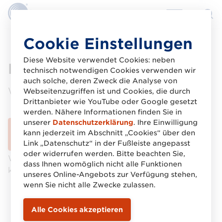
Direkt
Cookie Einstellungen
zum
Inhalt
Diese Website verwendet Cookies: neben
Kurzinfo GS1 Trace
technisch notwendigen Cookies verwenden wir
auch solche, deren Zweck die Analyse von
Wissenswertes zu GS1 Trace
Webseitenzugriffen ist und Cookies, die durch
Drittanbieter wie YouTube oder Google gesetzt
werden. Nähere Informationen finden Sie in
unserer
Datenschutzerklärung
. Ihre Einwilligung
Download gestartet
kann jederzeit im Abschnitt „Cookies“ über den
Link „Datenschutz“ in der Fußleiste angepasst
oder widerrufen werden. Bitte beachten Sie,
Wenn der Download nicht automatisch startet,
dass Ihnen womöglich nicht alle Funktionen
klicken Sie bitte auf den Download-Button.
unseres Online-Angebots zur Verfügung stehen,
wenn Sie nicht alle Zwecke zulassen.