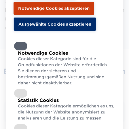
Jahr Unternehmen, die sich in diesem
Bereich auszeichnen. Wenn Sie auch ein
GS1 Sync Star werden wollen, freuen
wir uns auf
Ihre Einreichung
!
Notwendige Cookies
Cookies dieser Kategorie sind für die
Grundfunktionen der Website erforderlich.
Erfüllen Sie die Voraussetzungen
Sie dienen der sicheren und
bestimmungsgemäßen Nutzung und sind
in drei Schritten
daher nicht deaktivierbar.
Statistik Cookies
Cookies dieser Kategorie ermöglichen es uns,
1.
Umfassende Datenaktualität
die Nutzung der Website anonymisiert zu
analysieren und die Leistung zu messen.