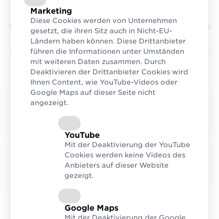
Alle in GS1 Sync hinterlegten Artikeldaten
Marketing
müssen fortlaufend auf dem neuesten
Diese Cookies werden von Unternehmen
Stand sein. Veraltete Produktinformationen
gesetzt, die ihren Sitz auch in Nicht-EU-
müssen zügig korrigiert und ausgelaufene
Ländern haben können. Diese Drittanbieter
führen die Informationen unter Umständen
Artikel sofort sauber im System deaktiviert
mit weiteren Daten zusammen. Durch
werden.
Deaktivieren der Drittanbieter Cookies wird
Ihnen Content, wie YouTube-Videos oder
Google Maps auf dieser Seite nicht
angezeigt.
2.
Vollständige und korrekte
Artikeldaten
YouTube
Mit der Deaktivierung der YouTube
Cookies werden keine Videos des
3.
Proaktive Kommunikation mit der
Anbieters auf dieser Website
GS1 Sync QS
gezeigt.
Google Maps
Mit der Deaktivierung der Google