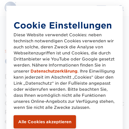
Direkt
Cookie Einstellungen
zum
Inhalt
Diese Website verwendet Cookies: neben
Zu „Stammdatenaustausch mit GS1 Sync“
technisch notwendigen Cookies verwenden wir
auch solche, deren Zweck die Analyse von
Services & Tools
Webseitenzugriffen ist und Cookies, die durch
GS1 Sync Star
Drittanbieter wie YouTube oder Google gesetzt
werden. Nähere Informationen finden Sie in
unserer
Datenschutzerklärung
. Ihre Einwilligung
Die nachhaltige Auseinandersetzung
kann jederzeit im Abschnitt „Cookies“ über den
Link „Datenschutz“ in der Fußleiste angepasst
mit Datenqualität ist für uns eines der
oder widerrufen werden. Bitte beachten Sie,
wesentlichsten Kriterien, um eine hohe
dass Ihnen womöglich nicht alle Funktionen
unseres Online-Angebots zur Verfügung stehen,
Qualität und Aktualität der im GS1 Sync
wenn Sie nicht alle Zwecke zulassen.
Portal hinterlegten Stammdaten zu
erreichen. Daher prämieren wir jedes