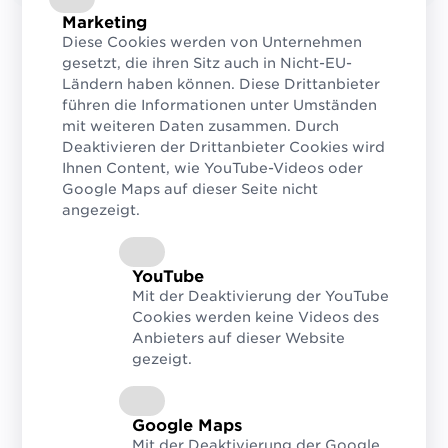
Marketing
Diese Cookies werden von Unternehmen
gesetzt, die ihren Sitz auch in Nicht-EU-
Mit dem burgenländischen
Weingut
Ländern haben können. Diese Drittanbieter
Gebrüder Nittnaus
und dem
Premium-
führen die Informationen unter Umständen
Tierfutterproduzent PetCo
wurden beim
mit weiteren Daten zusammen. Durch
Deaktivieren der Drittanbieter Cookies wird
REGAL Branchentreff am 11. Juni in der
Ihnen Content, wie YouTube-Videos oder
Messe Wien heuer erneut zwei
Google Maps auf dieser Seite nicht
hochkarätige Unternehmen mit dem
angezeigt.
GS1 Sync Star Award ausgezeichnet.
Damit werden alljährlich Unternehmen für
YouTube
ihr außerordentliches Engagement rund
Mit der Deaktivierung der YouTube
um die Datenqualität im
GS1 Sync
Cookies werden keine Videos des
Stammdatenpool
Anbieters auf dieser Website
vor den Vorhang
gezeigt.
geholt.
„Auch unsere diesjährigen GS1 Sync Stars
Google Maps
zeichnen sich durch ein besonders
Mit der Deaktivierung der Google