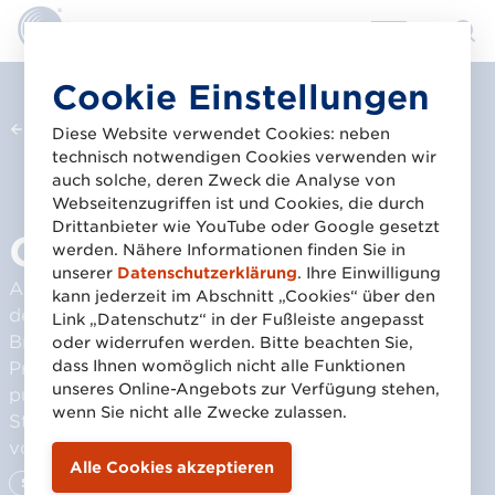
Direkt
Cookie Einstellungen
zum
Zurück zur Übersicht
Inhalt
Diese Website verwendet Cookies: neben
technisch notwendigen Cookies verwenden wir
© REGAL Branchentreff 2026
auch solche, deren Zweck die Analyse von
Webseitenzugriffen ist und Cookies, die durch
Drittanbieter wie YouTube oder Google gesetzt
GS1 Sync Stars 2026
werden. Nähere Informationen finden Sie in
unserer
Datenschutzerklärung
. Ihre Einwilligung
Auch heuer wurden wieder zwei Unternehmen mit
kann jederzeit im Abschnitt „Cookies“ über den
dem GS1 Sync Star Award im Rahmen des REGAL
Link „Datenschutz“ in der Fußleiste angepasst
Branchentreffs in Wien ausgezeichnet. Die
oder widerrufen werden. Bitte beachten Sie,
dass Ihnen womöglich nicht alle Funktionen
Preisträger setzen besonders hohe Maßstäbe in
unseres Online-Angebots zur Verfügung stehen,
punkto Datenqualität und konsequenter
wenn Sie nicht alle Zwecke zulassen.
Stammdatenpflege im GS1 Sync Stammdatenpool
von GS1 Austria.
Standards & Digitalisierung
E-Commerce
Datenaustausch