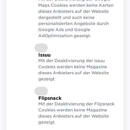
starkes Bewusstsein für hochwertige
Maps Cookies werden keine Karten
Stammdaten aus und sorgen so dafür,
dieses Anbieters auf der Website
dargestellt und auch keine
dass ihre Produkte rasch und zuverlässig
personalisierten Angebote durch
ihren Weg in die Regale und Onlineshops
Google Ads und Google
finden.
AdOptimization gezeigt.
Issuu
Denn:
Mit der Deaktivierung der Issuu
Cookies werden keine Magazine
Exzellente Stammdaten entstehen
dieses Anbieters auf der Website
nicht zufällig. Sie sind das Ergebnis
gezeigt
konsequenter Pflege, klarer
Prozesse und einer engen
Flipsnack
Zusammenarbeit zwischen Industrie,
Mit der Deaktivierung der Flipsnack
Handel und GS1 Austria.“, so
Cookies werden keine Magazine
GS1 Austria Geschäftsführer Gregor
dieses Anbieters auf der Website
gezeigt
Herzog.