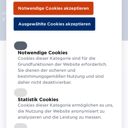
LESEZEIT
VERÖFFENTLICHT
5 Min.
Juni 2026
Notwendige Cookies
Cookies dieser Kategorie sind für die
Grundfunktionen der Website erforderlich.
Sie dienen der sicheren und
bestimmungsgemäßen Nutzung und sind
GLEICH ZU EINEM KAPITEL SPRINGEN
daher nicht deaktivierbar.
Daten für besondere Anforderungen
Stammdatenpflege lohnt sich
Statistik Cookies
Die Voraussetzungen für GS1 Sync Stars
Cookies dieser Kategorie ermöglichen es uns,
die Nutzung der Website anonymisiert zu
Über das Stammdatenservice GS1 Sync
analysieren und die Leistung zu messen.
Pressenotiz