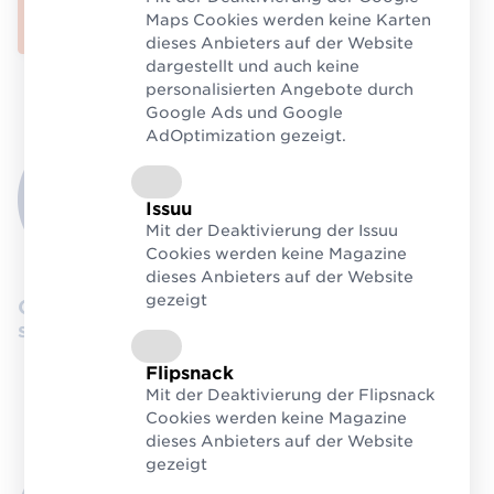
GTIN/EAN kaufen
Maps Cookies werden keine Karten
dieses Anbieters auf der Website
dargestellt und auch keine
personalisierten Angebote durch
Google Ads und Google
AdOptimization gezeigt.
Issuu
Mit der Deaktivierung der Issuu
Cookies werden keine Magazine
dieses Anbieters auf der Website
gezeigt
Original GTINs/EANs – Kein Reselling,
sondern garantiert einmalige Vergabe.
Flipsnack
Mit der Deaktivierung der Flipsnack
Cookies werden keine Magazine
dieses Anbieters auf der Website
gezeigt