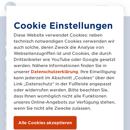
Direkt
Cookie Einstellungen
zum
Inhalt
Diese Website verwendet Cookies: neben
Branchen
technisch notwendigen Cookies verwenden wir
Warum die GTIN im
auch solche, deren Zweck die Analyse von
Webseitenzugriffen ist und Cookies, die durch
Onlinehandel wichtig ist
Drittanbieter wie YouTube oder Google gesetzt
werden. Nähere Informationen finden Sie in
unserer
Datenschutzerklärung
. Ihre Einwilligung
Google Shopping verlangt die Angabe
kann jederzeit im Abschnitt „Cookies“ über den
der GTIN, Amazon-Verkäufer müssen
Link „Datenschutz“ in der Fußleiste angepasst
oder widerrufen werden. Bitte beachten Sie,
Standards verwenden, und auch
dass Ihnen womöglich nicht alle Funktionen
Alibaba und eBay setzen auf die GTIN.
unseres Online-Angebots zur Verfügung stehen,
wenn Sie nicht alle Zwecke zulassen.
GS1 Kunden haben es leichter, denn
unsere Standards sorgen dafür, dass
Ihre Produkte online gut positioniert