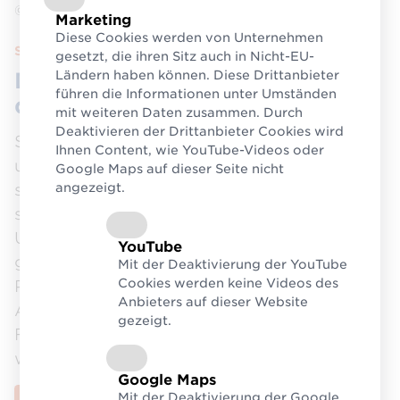
© Adobe Stock
Marketing
Diese Cookies werden von Unternehmen
Sie möchten Ihre Produkte online verkaufen?
gesetzt, die ihren Sitz auch in Nicht-EU-
Ländern haben können. Diese Drittanbieter
Die GTIN/EAN als Schlüssel für
führen die Informationen unter Umständen
den Onlinehandel
mit weiteren Daten zusammen. Durch
Deaktivieren der Drittanbieter Cookies wird
Sie möchten Ihre Produkte ganz
Ihnen Content, wie YouTube-Videos oder
unkompliziert Online verkaufen? Sie haben
Google Maps auf dieser Seite nicht
angezeigt.
sich gerade mit einer Ihrer Ideen
selbstständig gemacht, vielleicht ein Start-
Up im Food- oder Fashion-Bereich
YouTube
gegründet? Und nun wollen Sie Ihre
Mit der Deaktivierung der YouTube
Cookies werden keine Videos des
Produkte am liebsten weltweit über
Anbieters auf dieser Website
Amazon und Co. vertreiben? Die einzige
gezeigt.
Frage, die für Sie noch offen ist: Wo und
wie bekomme ich eine GTIN/EAN?
Google Maps
Mit der Deaktivierung der Google