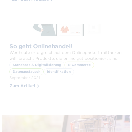
So geht Onlinehandel!
Wer heute erfolgreich auf dem Onlineparkett mittanzen
will, braucht Produkte, die online gut positioniert sind
und einfach gefunden werden.
Standards & Digitalisierung
E-Commerce
Datenaustausch
Identifikation
September 2021
Zum Artikel
© iStock