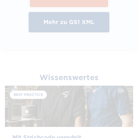
Mehr zu GS1 XML
Wissenswertes
Marco Baccili und Simon Sailer, die Gründer des
BEST PRACTICE
Innviertler Start-ups, nutzen GS1 Strichcodes für den
Vertrieb ihrer Produkte im Einzelhandel. ©
Edelmänner GmbH
Mit Strichcode veredelt