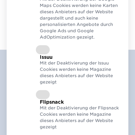
Maps Cookies werden keine Karten
dieses Anbieters auf der Website
dargestellt und auch keine
personalisierten Angebote durch
Google Ads und Google
AdOptimization gezeigt.
Issuu
Mit der Deaktivierung der Issuu
Cookies werden keine Magazine
Mögen Sie Magazine?
dieses Anbieters auf der Website
Abonnieren Sie die GS1 info
gezeigt
edition!
In unserem interaktiven, digitalen Magazin
Flipsnack
Mit der Deaktivierung der Flipsnack
erwarten Sie praxisnahe Beiträge,
Cookies werden keine Magazine
spannende Unternehmensbeispiele und
dieses Anbieters auf der Website
relevante Themen für alle, die mit
gezeigt
Standards, Daten und digitalen Prozessen