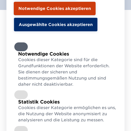
Ich möchte folgende Newsletter
abonnieren
GS1 Allgemein
Notwendige Cookies
Regelmäßige Infos aus der Welt von GS1
Cookies dieser Kategorie sind für die
Grundfunktionen der Website erforderlich.
GS1 Sync
Sie dienen der sicheren und
News über unser Stammdatenservice
bestimmungsgemäßen Nutzung und sind
GS1 Healthcare
daher nicht deaktivierbar.
Für Experten aus dem Gesundheitsbereich
GS1 info edition
Statistik Cookies
Digitales Kundenmagazin, erscheint ca. 2x mal jährlich
Cookies dieser Kategorie ermöglichen es uns,
die Nutzung der Website anonymisiert zu
Anrede
analysieren und die Leistung zu messen.