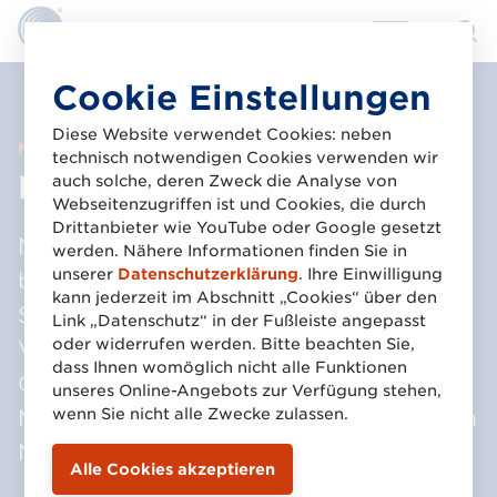
Direkt
Cookie Einstellungen
zum
Inhalt
Diese Website verwendet Cookies: neben
News & Wissen
technisch notwendigen Cookies verwenden wir
Newsletter
auch solche, deren Zweck die Analyse von
Webseitenzugriffen ist und Cookies, die durch
Drittanbieter wie YouTube oder Google gesetzt
Mit einem Newsletter von GS1 Austria
werden. Nähere Informationen finden Sie in
unserer
Datenschutzerklärung
. Ihre Einwilligung
bleiben Sie up to date! Wir versorgen
kann jederzeit im Abschnitt „Cookies“ über den
Sie mit Branchennews,
Link „Datenschutz“ in der Fußleiste angepasst
oder widerrufen werden. Bitte beachten Sie,
Veranstaltungshinweisen und
dass Ihnen womöglich nicht alle Funktionen
GS1 Themen.
unseres Online-Angebots zur Verfügung stehen,
Melden Sie sich jetzt für den passenden
wenn Sie nicht alle Zwecke zulassen.
Newsletter an!