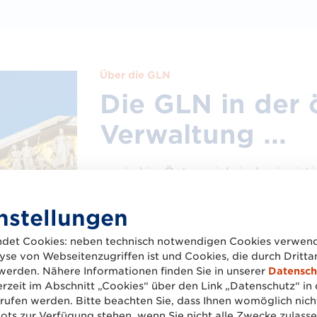
Über die GLN
Die GLN in der 
Verwaltung ...
… wird in Österreich jeder jurist
Unternehmen, Gewerbe, Verein, E
Behörde, durch die Statistik Aus
nstellungen
eindeutigen Identifikation im U
det Cookies: neben technisch notwendigen Cookies verwend
Privatwirtschaft kostenlos genu
se von Webseitenzugriffen ist und Cookies, die durch Dritt
werden. Nähere Informationen finden Sie in unserer
Datensch
Es gibt jedoch Unterschiede zw
erzeit im Abschnitt „Cookies“ über den Link „Datenschutz“ in 
Verwaltung und einer GLN, die 
ufen werden. Bitte beachten Sie, dass Ihnen womöglich nich
ts zur Verfügung stehen, wenn Sie nicht alle Zwecke zulasse