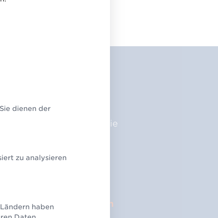
Verwaltung
ie?
 Sie dienen der
physischer Lokationen, wie
schließlich juristische
ert zu analysieren
können Sie die GLN der
 Sie dafür eine
GLN von
U-Ländern haben
ht, selbstständig weitere
eren Daten