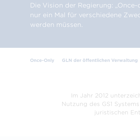
Verified by GS1
Prüf
Die Vision der Regierung: „Once-o
zum Bauerfolg
Unternehmensdetails,
Berec
Informationen & Attribute
Seku
nur ein Mal für verschiedene Zwe
finden
werden müssen.
Once-Only
GLN der öffentlichen Verwaltung
Im Jahr 2012 unterzeic
Nutzung des GS1 Systems i
juristischen En