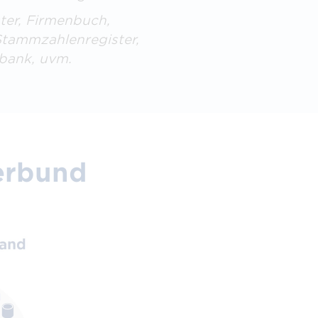
er, Firmenbuch,
Stammzahlenregister,
bank, uvm.
verbund