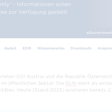
­ziffern­berechnung
Strichcodeprüfservice
GS1 So
nly“ - Informationen sollen
hnen Sie Ihre Prüfziffer in
Wir prüfen Ihre Strichcodes
Unterst
nden
Anwendu
cke zur Verfügung gestellt
Alle Nummern & Strichcodes
eGovernment
Alle Services & Tools
dadeX
EDM
Wissenswertes
Downloads
Ansprec
hneten GS1 Austria und die Republik Österreich
m öffentlichen Sektor: Die
GLN
dient als eindeu
titäten. Heute (Stand 2023) existieren bereits 2