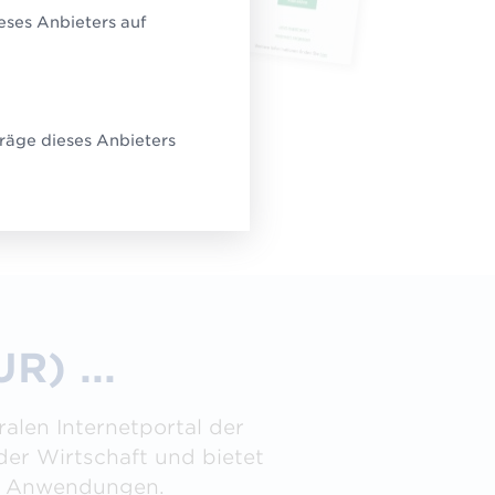
eses Anbieters auf
räge dieses Anbieters
R) ...
alen Internetportal der
der Wirtschaft und bietet
t Anwendungen.