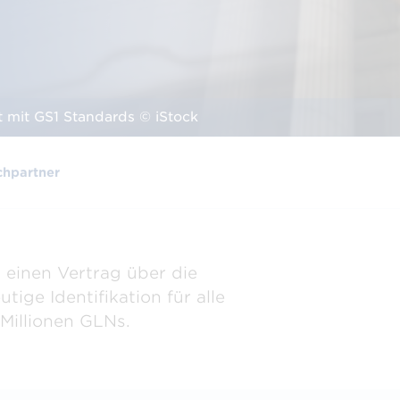
lution Partner
ützend bei Umsetzung,
ng und Einführung.
 mit GS1 Standards © iStock
hpartner
 einen Vertrag über die
tige Identifikation für alle
 Millionen GLNs.