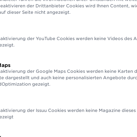
aktivieren der Drittanbieter Cookies wird Ihnen Content, w
INs
und andere GS1 Identifikationsnummern zu 
f dieser Seite nicht angezeigt.
Jetzt eine GLN beantragen
eaktivierung der YouTube Cookies werden keine Videos des An
ezeigt.
Maps
eaktivierung der Google Maps Cookies werden keine Karten d
te dargestellt und auch keine personalisierten Angebote du
Optimization gezeigt.
X
d
aktivierung der Issuu Cookies werden keine Magazine dieses 
ile
ezeigt
ätzliche