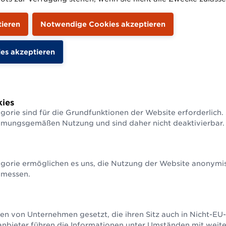
GLN vs. GLN der öffentlichen 
GLN der öffentlichen Verwaltung oder GLN von GS1?
lche GLN benötigen S
ies
gorie sind für die Grundfunktionen der Website erforderlich.
mmungsgemäßen Nutzung und sind daher nicht deaktivierbar.
en Verwaltung kann
nicht
für die Identifikation 
hnlichem verwendet werden. Sie identifiziert aus
Entitäten.
gorie ermöglichen es uns, die Nutzung der Website anonymisi
ne GLN
, um Ihr Unternehmen zu identifizieren, 
 messen.
öffentlichen Verwaltung nutzen.
tionen mit einer GLN
versehen, dann benötigen
en von Unternehmen gesetzt, die ihren Sitz auch in Nicht-E
en eine
GS1 Basisnummer
, die es Ihnen ermöglic
anbieter führen die Informationen unter Umständen mit weit