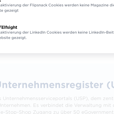
k
23 Register
eaktivierung der Flipsnack Cookies werden keine Magazine di
den und
te gezeigt
Dadurch
/Elfsight
© GS1 Austria
duziert
aktivierung der LinkedIn Cookies werden keine LinkedIn-Beit
ierte
bsite gezeigt.
nternehmensregister (U
des Unternehmensserviceportals (USP), dem zentr
Unternehmen. Es verbindet die Verwaltung mit 
 One-Stop-Shop Zugang zu über 50 eGovernmen