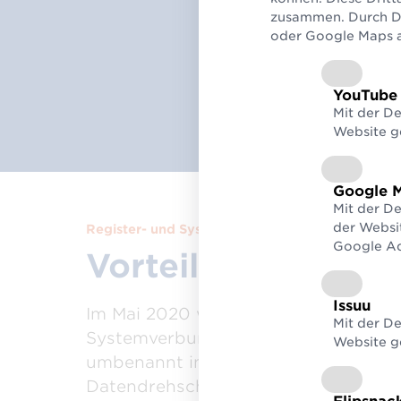
zusammen. Durch De
GLNs,
GT
oder Google Maps au
YouTube
Mit der D
Website g
Google 
Mit der D
der Websi
Register- und Systemverbund
Google Ad
Vorteile von dade
Issuu
Im Mai 2020 wurde der Register- un
Mit der De
Systemverbund eingeführt. Mittlerwe
Website g
umbenannt in dadeX wird die
Datendrehscheibe sukzessive um zus