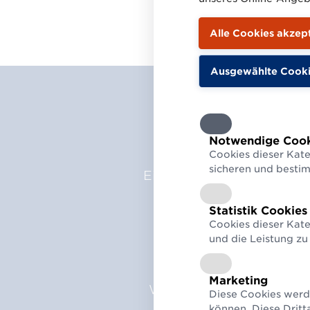
We
Notwendige Cook
Cookies dieser Kate
sicheren und besti
Eine GLN der öffentlich
Filialen, Lager oder Ä
Statistik Cookies
Cookies dieser Kate
Benötigen Sie
nur ei
und die Leistung zu
Marketing
Wollen Sie
weitere Loka
Diese Cookies werd
GS1 Austria
. Sie erhalt
können. Diese Dritt