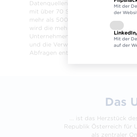
Flipsnac
Datenquellen erweitert. Aktuell sind 
Mit der D
mit über 70 Schnittstellen angebun
der Websi
mehr als 500 Attribute vorhanden. 
wird die mehrmalige Angabe von
LinkedIn
Unternehmensdaten bei Behörden re
Mit der De
und die Verwaltung durch automatis
auf der We
Abfragen entlastet.
Das U
... ist das Herzstück 
Republik Österreich für 
als zentraler