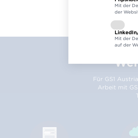
Mit der D
der Websi
LinkedIn
Mit der De
auf der We
Wei
Für GS1 Austria
Arbeit mit GS