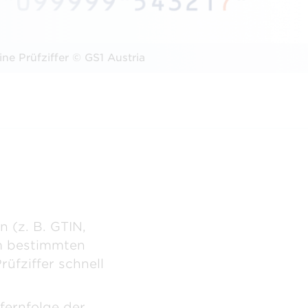
lution Partner
ützend bei Umsetzung,
ng und Einführung.
eine Prüfziffer © GS1 Austria
n (z. B. GTIN,
em bestimmten
üfziffer schnell
ffernfolge der