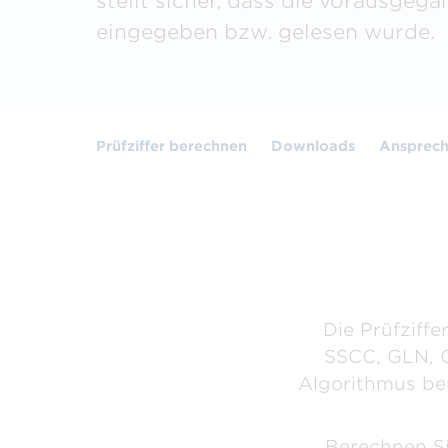
stellt sicher, dass die vorausgega
Verified by GS1
Prüf
zum Bauerfolg
Unternehmensdetails,
Berec
eingegeben bzw. gelesen wurde.
Informationen & Attribute
Seku
finden
Prüfziffer berechnen
Downloads
Ansprech
Die Prüfziffe
SSCC, GLN, G
Algorithmus ber
Berechnen Sie