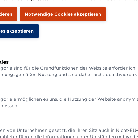
ziffernberechnung im
myConnect Onlineportal
Downloads & Zusatzinfo
ies
gorie sind für die Grundfunktionen der Website erforderlich.
mmungsgemäßen Nutzung und sind daher nicht deaktivierbar.
den Sie weitere Möglichkeiten der Prüfziffernb
gorie ermöglichen es uns, die Nutzung der Website anonymisi
zeichen einer Basis
Algorithmus der
 messen.
DI
Prüfziffernberechnung
Unternehmen im
Prüfziffernberechnung für
dheitswesen gibt es zur
GS1 Identifikationsschlüsse
en von Unternehmen gesetzt, die ihren Sitz auch in Nicht-E
chnung der Prüfzeichen
anbieter führen die Informationen unter Umständen mit weit
 Basis UDI-DI (GMN)