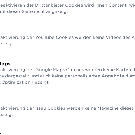
aktivieren der Drittanbieter Cookies wird Ihnen Content, w
alls eine Online-
f dieser Seite nicht angezeigt.
hnungsmöglichkeit. Diese
vom GS1 Global Office
erfügung gestellt und ist
glischer Sprache
gbar.
eaktivierung der YouTube Cookies werden keine Videos des An
ezeigt.
Zur Seite
Download
Maps
eaktivierung der Google Maps Cookies werden keine Karten d
te dargestellt und auch keine personalisierten Angebote du
Optimization gezeigt.
n Sie jetzt GS1 Austria
f von unserem Service GS1 Connect erhalten u
aktivierung der Issuu Cookies werden keine Magazine dieses 
ezeigt
it eindeutige GTINs/EAN Nummern und profitie
angreichen Leistungen und persönlichem Supp
k