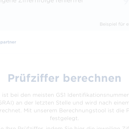
ngene Ziffernfolge fehlerfrei
­ziffern­berechnung
Strichcodeprüfservice
GS1 So
hnen Sie Ihre Prüfziffer in
Wir prüfen Ihre Strichcodes
Unterst
nden
Anwendu
Alle Nummern & Strichcodes
Beispiel für 
Alle Services & Tools
partner
Prüfziffer berechnen
r ist bei den meisten GS1 Identifikationsnummer
RAI) an der letzten Stelle und wird nach ein
echnet. Mit unserem Berechnungstool ist die Pr
festgelegt.
 Ihre Prüfziffer, indem Sie hier die jeweilige Zi