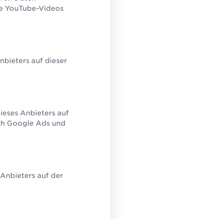
ie YouTube-Videos
bieters auf dieser
ieses Anbieters auf
rch Google Ads und
 Kunde
nsere Kunden
Anbieters auf der
ren von
ort.