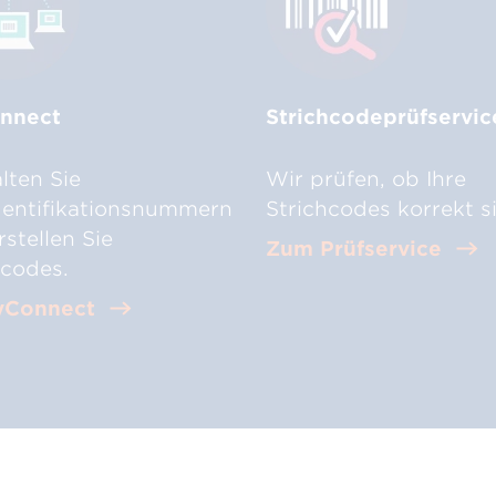
nnect
Strichcodeprüfservic
lten Sie
Wir prüfen, ob Ihre
dentifikationsnummern
Strichcodes korrekt s
stellen Sie
Zum Prüfservice
hcodes.
yConnect