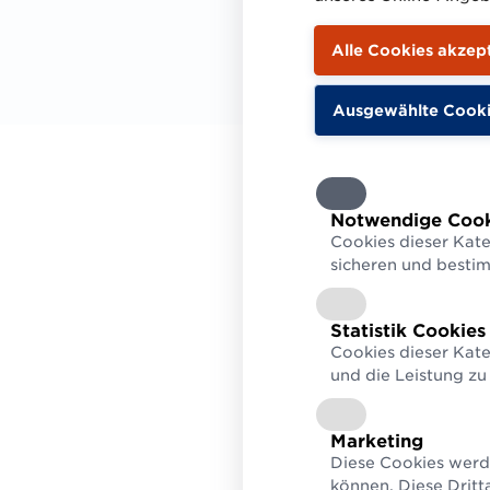
Prüf
Notwendige Cook
Cookies dieser Kate
sicheren und besti
Hier fin
Statistik Cookies
Cookies dieser Kate
Prüf
und die Leistung zu
UDI-
Für 
Marketing
Gesun
Diese Cookies werd
Bere
können. Diese Dritt
einer