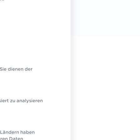
s
 Sie dienen der
erechnung
ert zu analysieren
l
U-Ländern haben
eren Daten