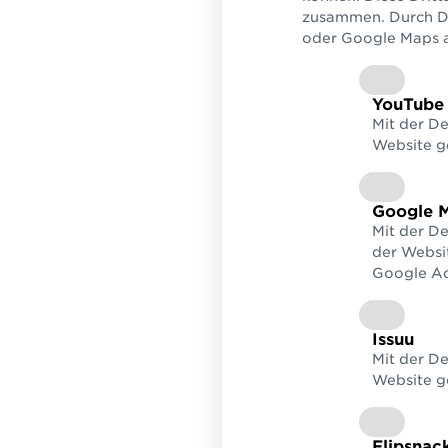
zusammen. Durch De
ebenf
oder Google Maps au
Berec
wird 
zur V
in en
YouTube
verfü
Mit der D
Website g
Google 
Mit der D
der Websi
Google Ad
Werde
Issuu
Mit dem Kau
Mit der De
Website g
weltwe
umf
Flipsnac