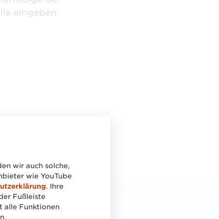
lle eingeben:
en wir auch solche,
anbieter wie YouTube
utzerklärung
. Ihre
der Fußleiste
t alle Funktionen
en Sie bitte die
n.