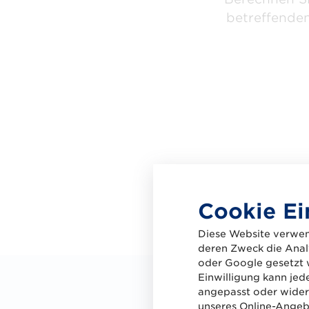
betreffenden
Cookie Ei
Diese Website verwen
deren Zweck die Analy
oder Google gesetzt 
Einwilligung kann jed
angepasst oder widerr
Für die Berech
unseres Online-Angebo