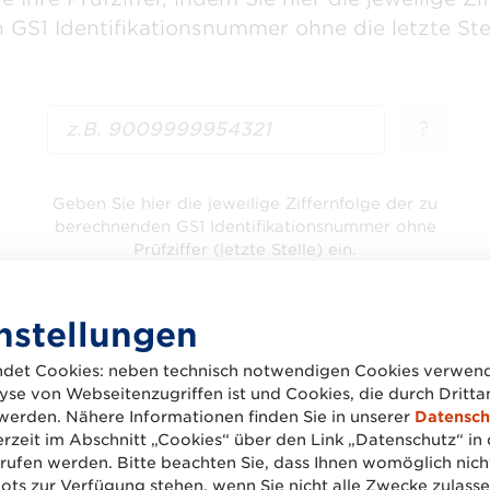
 GS1 Identifikationsnummer ohne die letzte Ste
?
Geben Sie hier die jeweilige Ziffernfolge der zu
berechnenden GS1 Identifikationsnummer ohne
Prüfziffer (letzte Stelle) ein.
GLN: 12 Stellen
GTIN: 7, 11, 12 oder 13 Stellen bzw.
nstellungen
SSCC: 17 Stellen
det Cookies: neben technisch notwendigen Cookies verwend
se von Webseitenzugriffen ist und Cookies, die durch Dritt
werden. Nähere Informationen finden Sie in unserer
Datensch
erzeit im Abschnitt „Cookies“ über den Link „Datenschutz“ in 
ufen werden. Bitte beachten Sie, dass Ihnen womöglich nich
nung von mehreren Prüfziffern
auf einmal nutz
ts zur Verfügung stehen, wenn Sie nicht alle Zwecke zulasse