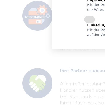
Flipsnac
Weltweite, eindeut
Mit der D
der Websi
GS1 wird von 2 Milli
Unternehmen weltwe
LinkedIn
12.000 Unternehmen
Mit der De
auf der We
genutzt. Mit GS1 we
Produkte global ein
gekennzeichnet.
Ihre Partner = unse
Alle großen station
Händler nutzen eben
GS1 Standards – bei 
Ihrem Business also 