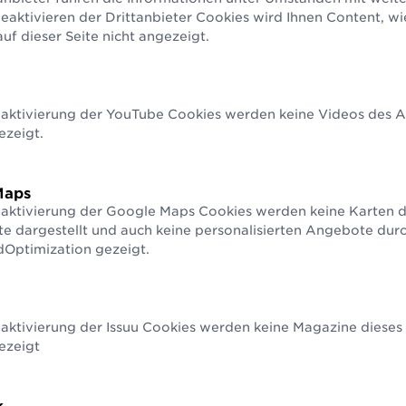
n 2
aktivieren der Drittanbieter Cookies wird Ihnen Content, w
f dieser Seite nicht angezeigt.
in über
Standards
eaktivierung der YouTube Cookies werden keine Videos des An
ezeigt.
age für den schnellen,
Maps
formationsaustausch
eaktivierung der Google Maps Cookies werden keine Karten d
te dargestellt und auch keine personalisierten Angebote du
dienstleister,
Optimization gezeigt.
 Standards
nstleistungen
er elektronisch
© iStock
aktivierung der Issuu Cookies werden keine Magazine dieses 
ezeigt