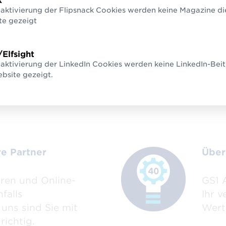
k
ige Standards
Einm
eaktivierung der Flipsnack Cookies werden keine Magazine di
te gezeigt
onen
Unse
it und über
einm
/Elfsight
 in Österreich
ande
aktivierung der LinkedIn Cookies werden keine LinkedIn-Beit
bsite gezeigt.
rden Ihre
kein 
deutig
re Partner
Über
ären und Online-
GS1 A
falls
Ihr v
uns sind Sie mit
Wert
richtig.