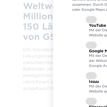
Weltweit vertraue
zusammen. Durch De
oder Google Maps au
Millionen Kunden 
150 Ländern den 
YouTube
Mit der D
von GS1
Website g
GS1 Standards sind heute die Grundl
Google 
reibungslosen und transparenten In
Mit der D
der Websi
zwischen Hersteller, Händler, Logistik
Google Ad
Behörden und vielen anderen. Diese
ermöglichen, dass Produkte und Die
Issuu
identifiziert und Informationen darüb
Mit der De
ausgetauscht werden können.
Website g