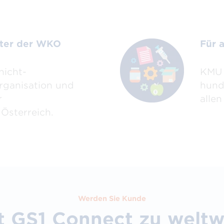
hter der WKO
Für 
nicht-
KMU 
rganisation und
hund
r
alle
Österreich.
Werden Sie Kunde
t GS1 Connect zu weltw