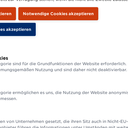
ür die EU-
2D-Codes: Die Z
rtschaft
Strichcodes?
gelungen rund um
Antworten auf häufige 
 zirkuläres Wirtschaften
erfolgreiche Use Cases
ies
laufwirtschaft
Mehr über 2D-Codes
gorie sind für die Grundfunktionen der Website erforderlich.
mmungsgemäßen Nutzung und sind daher nicht deaktivierbar.
gorie ermöglichen es uns, die Nutzung der Website anonymisi
 messen.
en von Unternehmen gesetzt, die ihren Sitz auch in Nicht-E
anbieter führen die Informationen unter Umständen mit weit