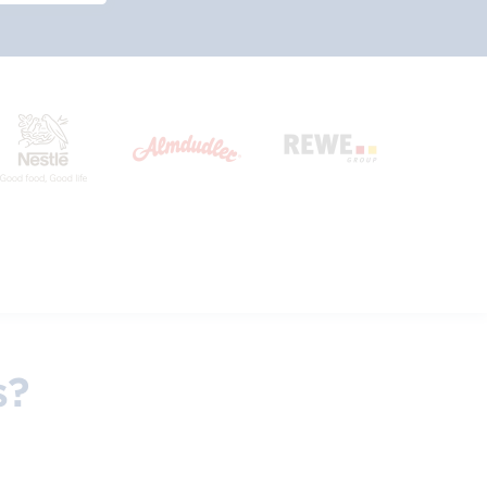
lution Partner
ützend bei Umsetzung,
ng und Einführung.
s?