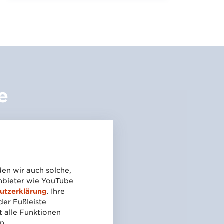
e
en wir auch solche,
anbieter wie YouTube
utzerklärung
. Ihre
der Fußleiste
t alle Funktionen
n.