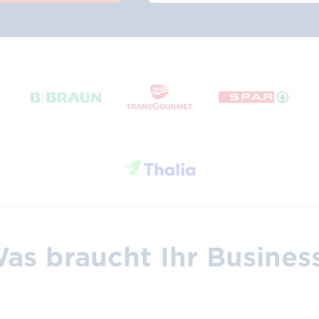
­ziffern­berechnung
Strichcodeprüfservice
GS1 So
hnen Sie Ihre Prüfziffer in
Wir prüfen Ihre Strichcodes
Unterst
nden
Anwendu
Alle Nummern & Strichcodes
Alle Services & Tools
as braucht Ihr Busines