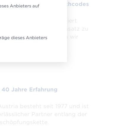
alige Vergabe von Strichcodes
eses Anbieters auf
re GTINs werden garantiert
alig vergeben. Im Gegensatz zu
ren Anbietern betreiben wir
räge dieses Anbieters
Re-selling.
 40 Jahre Erfahrung
ustria besteht seit 1977 und ist
erlässlicher Partner entlang der
schöpfungskette.