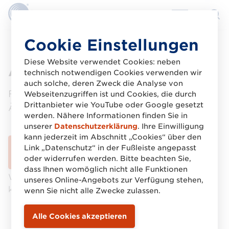
Direkt
Cookie Einstellungen
zum
Inhalt
Diese Website verwendet Cookies: neben
Änderungen Firmendaten
technisch notwendigen Cookies verwenden wir
auch solche, deren Zweck die Analyse von
Formular für
Webseitenzugriffen ist und Cookies, die durch
Drittanbieter wie YouTube oder Google gesetzt
Änderungen Ihrer Firmendaten
werden. Nähere Informationen finden Sie in
unserer
Datenschutzerklärung
. Ihre Einwilligung
kann jederzeit im Abschnitt „Cookies“ über den
Link „Datenschutz“ in der Fußleiste angepasst
Download gestartet
oder widerrufen werden. Bitte beachten Sie,
dass Ihnen womöglich nicht alle Funktionen
Wenn der Download nicht automatisch startet,
unseres Online-Angebots zur Verfügung stehen,
klicken Sie bitte auf den Download-Button.
wenn Sie nicht alle Zwecke zulassen.