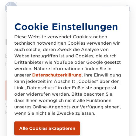
Direkt
Cookie Einstellungen
zum
Inhalt
Diese Website verwendet Cookies: neben
Kurzinfo GPC
technisch notwendigen Cookies verwenden wir
auch solche, deren Zweck die Analyse von
Ein internationales Klassifikationssystem
Webseitenzugriffen ist und Cookies, die durch
Drittanbieter wie YouTube oder Google gesetzt
für Artikelkategorien
werden. Nähere Informationen finden Sie in
unserer
Datenschutzerklärung
. Ihre Einwilligung
kann jederzeit im Abschnitt „Cookies“ über den
Link „Datenschutz“ in der Fußleiste angepasst
Download gestartet
oder widerrufen werden. Bitte beachten Sie,
dass Ihnen womöglich nicht alle Funktionen
Wenn der Download nicht automatisch startet,
unseres Online-Angebots zur Verfügung stehen,
klicken Sie bitte auf den Download-Button.
wenn Sie nicht alle Zwecke zulassen.