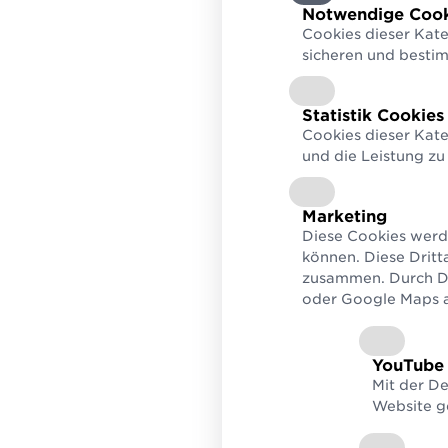
Verified by GS1
Prüf
zum Bauerfolg
Notwendige Cook
Unternehmensdetails,
Berec
Cookies dieser Kate
Informationen & Attribute
Seku
finden
sicheren und besti
Statistik Cookies
Cookies dieser Kate
und die Leistung zu
Marketing
Diese Cookies werd
können. Diese Dritt
zusammen. Durch De
oder Google Maps au
YouTube
Mit der D
Website g