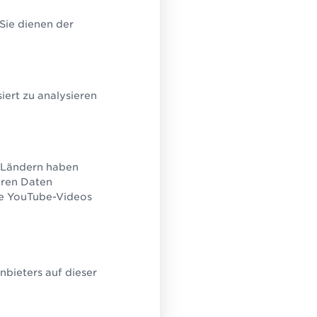
lution Partner
ützend bei Umsetzung,
 Sie dienen der
ng und Einführung.
ert zu analysieren
U-Ländern haben
eren Daten
ie YouTube-Videos
bieters auf dieser