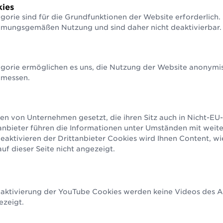
­ziffern­berechnung
Strichcodeprüfservice
GS1 So
ies
hnen Sie Ihre Prüfziffer in
Wir prüfen Ihre Strichcodes
Unterst
gorie sind für die Grundfunktionen der Website erforderlich.
nden
Anwendu
Alle Nummern & Strichcodes
mmungsgemäßen Nutzung und sind daher nicht deaktivierbar.
gorie ermöglichen es uns, die Nutzung der Website anonymisi
Alle Services & Tools
 messen.
en von Unternehmen gesetzt, die ihren Sitz auch in Nicht-E
anbieter führen die Informationen unter Umständen mit weit
aktivieren der Drittanbieter Cookies wird Ihnen Content, w
f dieser Seite nicht angezeigt.
eaktivierung der YouTube Cookies werden keine Videos des An
ezeigt.