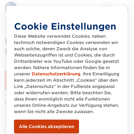
Direkt
Cookie Einstellungen
zum
Inhalt
Diese Website verwendet Cookies: neben
Richtlinien Barcodes
technisch notwendigen Cookies verwenden wir
METRO
auch solche, deren Zweck die Analyse von
Webseitenzugriffen ist und Cookies, die durch
Drittanbieter wie YouTube oder Google gesetzt
werden. Nähere Informationen finden Sie in
unserer
Datenschutzerklärung
. Ihre Einwilligung
Download gestartet
kann jederzeit im Abschnitt „Cookies“ über den
Link „Datenschutz“ in der Fußleiste angepasst
oder widerrufen werden. Bitte beachten Sie,
Wenn der Download nicht automatisch startet,
dass Ihnen womöglich nicht alle Funktionen
klicken Sie bitte auf den Download-Button.
unseres Online-Angebots zur Verfügung stehen,
wenn Sie nicht alle Zwecke zulassen.