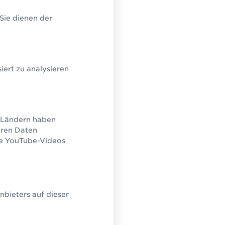
lution Partner
ützend bei Umsetzung,
 Sie dienen der
ng und Einführung.
ert zu analysieren
U-Ländern haben
eren Daten
ie YouTube-Videos
bieters auf dieser