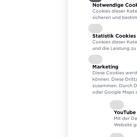
Verified by GS1
Prüf
zum Bauerfolg
Notwendige Cook
Unternehmensdetails,
Berec
Cookies dieser Kate
Informationen & Attribute
Seku
finden
sicheren und besti
Statistik Cookies
Cookies dieser Kate
und die Leistung zu
Marketing
Diese Cookies werd
können. Diese Dritt
zusammen. Durch De
oder Google Maps au
YouTube
Mit der D
Website g