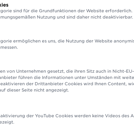
­ziffern­berechnung
Strichcodeprüfservice
GS1 So
ies
hnen Sie Ihre Prüfziffer in
Wir prüfen Ihre Strichcodes
Unterst
gorie sind für die Grundfunktionen der Website erforderlich.
nden
Anwendu
Alle Nummern & Strichcodes
mmungsgemäßen Nutzung und sind daher nicht deaktivierbar.
gorie ermöglichen es uns, die Nutzung der Website anonymisi
Alle Services & Tools
 messen.
en von Unternehmen gesetzt, die ihren Sitz auch in Nicht-E
anbieter führen die Informationen unter Umständen mit weit
aktivieren der Drittanbieter Cookies wird Ihnen Content, w
f dieser Seite nicht angezeigt.
eaktivierung der YouTube Cookies werden keine Videos des An
ezeigt.