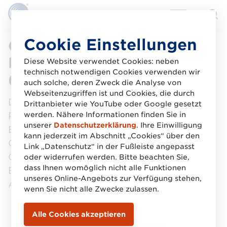
Direkt
Cookie Einstellungen
GS1 Global Standards
zum
Management Process
Inhalt
Diese Website verwendet Cookies: neben
technisch notwendigen Cookies verwenden wir
(GSMP)
auch solche, deren Zweck die Analyse von
Webseitenzugriffen ist und Cookies, die durch
Der GS1 Global Standards Management
Drittanbieter wie YouTube oder Google gesetzt
Process (GSMP) ist der Prozess zur
werden. Nähere Informationen finden Sie in
unserer
Datenschutzerklärung
. Ihre Einwilligung
Entwicklung und Pflege der globalen
kann jederzeit im Abschnitt „Cookies“ über den
GS1 Standards und
Link „Datenschutz“ in der Fußleiste angepasst
GS1 Implementierungsrichtlinien unter
oder widerrufen werden. Bitte beachten Sie,
dass Ihnen womöglich nicht alle Funktionen
Berücksichtigung von
unseres Online-Angebots zur Verfügung stehen,
Anwenderbedürfnissen.
wenn Sie nicht alle Zwecke zulassen.