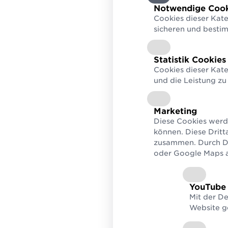
Verified by GS1
Prüf
zum Bauerfolg
Notwendige Cook
Unternehmensdetails,
Berec
Cookies dieser Kate
Informationen & Attribute
Seku
finden
sicheren und besti
Statistik Cookies
Cookies dieser Kate
und die Leistung zu
Marketing
Diese Cookies werd
können. Diese Dritt
zusammen. Durch De
oder Google Maps au
YouTube
Mit der D
Website g