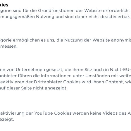
­ziffern­berechnung
Strichcodeprüfservice
GS1 So
ies
hnen Sie Ihre Prüfziffer in
Wir prüfen Ihre Strichcodes
Unterst
gorie sind für die Grundfunktionen der Website erforderlich.
nden
Anwendu
Alle Nummern & Strichcodes
mmungsgemäßen Nutzung und sind daher nicht deaktivierbar.
gorie ermöglichen es uns, die Nutzung der Website anonymisi
Alle Services & Tools
 messen.
en von Unternehmen gesetzt, die ihren Sitz auch in Nicht-E
anbieter führen die Informationen unter Umständen mit weit
aktivieren der Drittanbieter Cookies wird Ihnen Content, w
f dieser Seite nicht angezeigt.
eaktivierung der YouTube Cookies werden keine Videos des An
ezeigt.