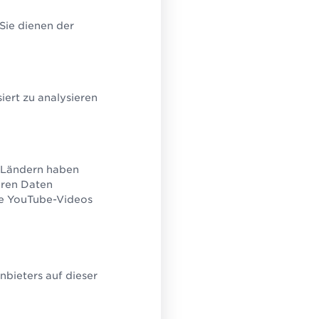
lution Partner
ützend bei Umsetzung,
 Sie dienen der
ng und Einführung.
ert zu analysieren
U-Ländern haben
eren Daten
ie YouTube-Videos
bieters auf dieser