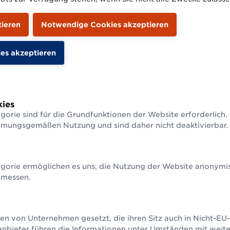
 40 % fordern Umweltinformationen sowie Ang
ibetrieb bzw. Farmer.
schon zwei starke Argumente, warum man als
lturbetreiber, Verarbeiter, Groß- oder
 Marktstandler oder Restaurantbetreiber auf ein
itales Rückverfolgungssystem setzen sollte.
diesem Zweck die Lösung von
GS1 Trace
mit de
ies
gorie sind für die Grundfunktionen der Website erforderlich.
ataMatrix
,
GTIN
(Global Trade Item Number),
G
mmungsgemäßen Nutzung und sind daher nicht deaktivierbar.
on Number) und zentraler GS1 Trace-Datenbank
en als weitere Entscheidungshilfe die direkte
zwerkeffekte hinzu. Direkte Netzwerkeffekte
gorie ermöglichen es uns, die Nutzung der Website anonymisi
 Wertsteigerung mit zunehmender Nutzeranzah
 messen.
en von Unternehmen gesetzt, die ihren Sitz auch in Nicht-E
anbieter führen die Informationen unter Umständen mit weit