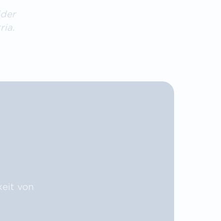
ider
ria.
eit von