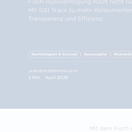
Verified by GS1
Prüf
Fisch-Rückverfolgung nützt nicht nu
zum Bauerfolg
Unternehmensdetails,
Berec
Mit GS1 Trace zu mehr Konsumenten
Informationen & Attribute
Seku
finden
Transparenz und Effizienz.
Gastkommentar von Maria Madlberg
Universitätsprofessorin an der Web
Private University
Nachhaltigkeit & Kreislauf
Konsumgüter
Rückverfo
LESEZEIT
VERÖFFENTLICHT
3 Min.
April 2026
Mit dem Fisch 