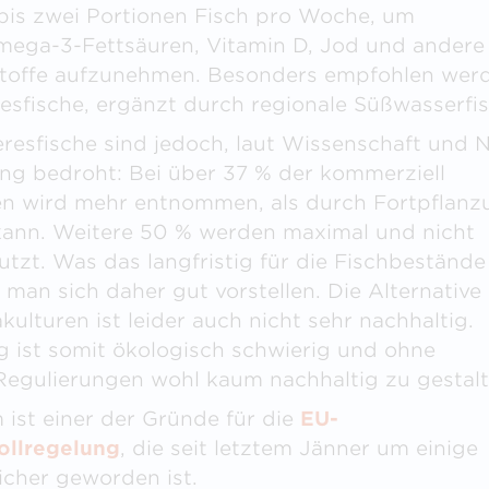
bis zwei Portionen Fisch pro Woche, um
mega-3-Fettsäuren, Vitamin D, Jod und andere
stoffe aufzunehmen. Besonders empfohlen wer
resfische, ergänzt durch regionale Süßwasserfi
resfische sind jedoch, laut Wissenschaft und 
ng bedroht: Bei über 37 % der kommerziell
en wird mehr entnommen, als durch Fortpflanz
ann. Weitere 50 % werden maximal und nicht
utzt. Was das langfristig für die Fischbestände
man sich daher gut vorstellen. Die Alternative 
ulturen ist leider auch nicht sehr nachhaltig.
 ist somit ökologisch schwierig und ohne
egulierungen wohl kaum nachhaltig zu gestalt
 ist einer der Gründe für die
EU-
ollregelung
, die seit letztem Jänner um einige
eicher geworden ist.