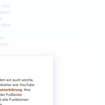
– und
 denn
ur
s dem
er
iegt.
en wir auch solche,
anbieter wie YouTube
utzerklärung
. Ihre
as
der Fußleiste
t alle Funktionen
n.