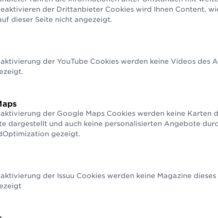
aktivieren der Drittanbieter Cookies wird Ihnen Content, w
ler Standard, über den man mit vie
f dieser Seite nicht angezeigt.
artnern kommunizieren kann, ist 
 mit dem man alleine dasteht.
eaktivierung der YouTube Cookies werden keine Videos des An
iversitätsprofessorin an der Webster Vienna Private University
ezeigt.
Maps
n, deren Business aus Fischfang, Fischaufzuch
eaktivierung der Google Maps Cookies werden keine Karten d
te dargestellt und auch keine personalisierten Angebote du
ung etc. besteht, eine sehr lohnende Überlegun
Optimization gezeigt.
ihnen doch, die erforderlichen Herkunftsdaten m
ndels-, Industrie- und Dienstleistungsbetrieben
auszutauschen.
aktivierung der Issuu Cookies werden keine Magazine dieses 
kten Netzwerkeffekten steigt der Nutzen von
ezeigt
ch andere Nutzergruppen und komplementäre
ationen.