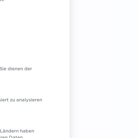
aben
m
 Sie dienen der
LN
 in
n und
ert zu analysieren
l.
U-Ländern haben
eren Daten