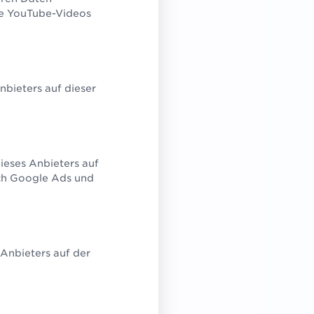
ie YouTube-Videos
len
wertvoller
bieters auf dieser
t,
ieses Anbieters auf
rch Google Ads und
g,
it
Anbieters auf der