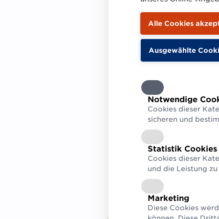
jeweils über
zum Fischere
Das sind also 
Fischer, Aquaku
Einzelhändler,
effizientes dig
Zieht man zu 
Notwendige Cook
Cookies dieser Kate
Gespann
GS1 D
sicheren und besti
(Global Locati
Betracht, komm
Statistik Cookies
indirekten Net
Cookies dieser Kate
bedeuten eine
und die Leistung zu
Marketing
Diese Cookies werd
können. Diese Dritt