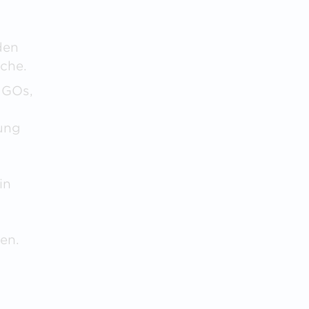
den
sche.
NGOs,
ung
in
en.