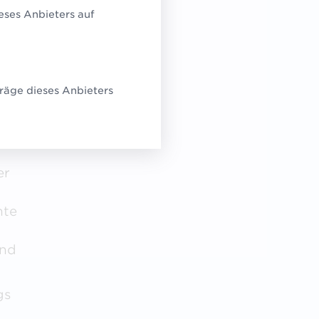
eses Anbieters auf
ie
lso
räge dieses Anbieters
tikel
er
nte
und
gs