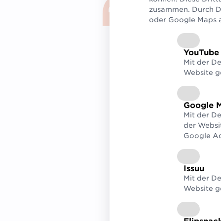
zusammen. Durch De
Ein digita
oder Google Maps au
Geschäftsp
als einer,
YouTube
Mit der D
Maria Madlberger,
Un
Website g
Google 
Für Unternehme
Mit der D
der Websi
Fischverarbeit
Google Ad
erleichtert es 
zahlreichen Ha
automatisiert 
Issuu
Mit der De
Bei den indire
Website g
GS1 Trace dur
digitale Applik