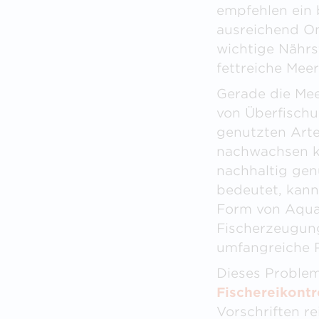
empfehlen ein 
ausreichend O
wichtige Nähr
fettreiche Mee
Gerade die Mee
von Überfischu
genutzten Art
nachwachsen k
nachhaltig gen
bedeutet, kann 
Form von Aquak
Fischerzeugung
umfangreiche R
Dieses Problem
Fischereikontr
Vorschriften r