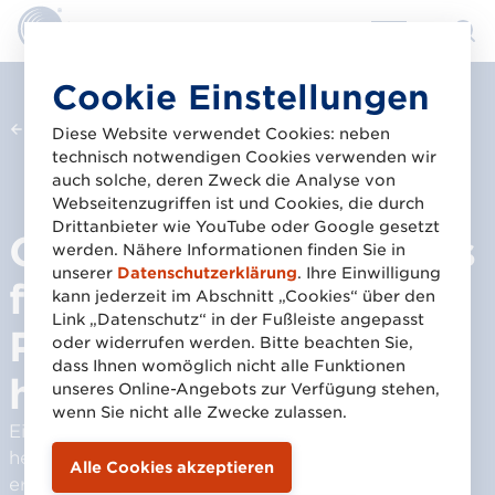
Direkt
Cookie Einstellungen
zum
Zurück zur Übersicht
Inhalt
Diese Website verwendet Cookies: neben
technisch notwendigen Cookies verwenden wir
© GS1
auch solche, deren Zweck die Analyse von
Webseitenzugriffen ist und Cookies, die durch
Drittanbieter wie YouTube oder Google gesetzt
Google hebt GS1 GTINs
werden. Nähere Informationen finden Sie in
unserer
Datenschutzerklärung
. Ihre Einwilligung
für bessere
kann jederzeit im Abschnitt „Cookies“ über den
Link „Datenschutz“ in der Fußleiste angepasst
Produktinformation
oder widerrufen werden. Bitte beachten Sie,
dass Ihnen womöglich nicht alle Funktionen
hervor
unseres Online-Angebots zur Verfügung stehen,
wenn Sie nicht alle Zwecke zulassen.
Einzigartige und genaue Produktinformationen
helfen Marken, Herstellern und Einzelhändlern,
erklärt ein neuer Google-Blogpost.