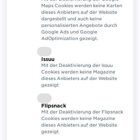
müssen:
Maps Cookies werden keine Karten
dieses Anbieters auf der Website
eindeutige Identifikatoren für jedes
dargestellt und auch keine
Produkt,
personalisierten Angebote durch
Google Ads und Google
die Möglichkeit, die Identität eines
AdOptimization gezeigt.
Produkts und andere
Produktinformationen zu verifizieren,
um die Genauigkeit der Daten zu
Issuu
Mit der Deaktivierung der Issuu
gewährleisten,
Cookies werden keine Magazine
und die Verwendung eines
dieses Anbieters auf der Website
Produktidentifikationssystems, das eine
gezeigt
globale Reichweite hat.
Flipsnack
Mit der Deaktivierung der Flipsnack
Cookies werden keine Magazine
dieses Anbieters auf der Website
gezeigt