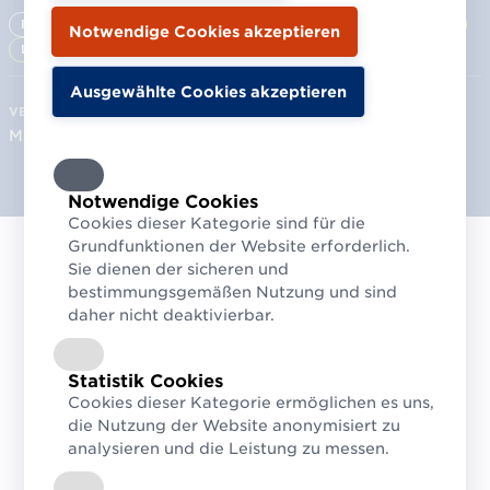
Praxis & Lösungen
Standards & Digitalisierung
E-Commerce
Datenaustausch
Identifikation
VERÖFFENTLICHT
März 2021
Notwendige Cookies
Cookies dieser Kategorie sind für die
Grundfunktionen der Website erforderlich.
Sie dienen der sicheren und
In seinem Blog-Post, schreibt Randy
bestimmungsgemäßen Nutzung und sind
daher nicht deaktivierbar.
Rockinson, Produktmanager für
Produktdaten bei Google Shopping, dass
„die Organisation von
Statistik Cookies
Cookies dieser Kategorie ermöglichen es uns,
Produktinformationen, für Käufer und
die Nutzung der Website anonymisiert zu
Einzelhändler ein wesentlicher Teil“ von
analysieren und die Leistung zu messen.
Googles Mission ist – und „um Nutzern