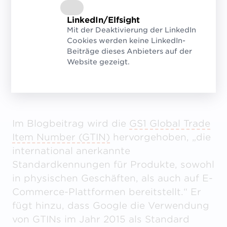
LinkedIn/Elfsight
Mit der Deaktivierung der LinkedIn
Cookies werden keine LinkedIn-
Beiträge dieses Anbieters auf der
Website gezeigt.
© GS1
Im Blogbeitrag wird die
GS1 Global Trade
Item Number (GTIN)
hervorgehoben, „die
international anerkannte
Standardkennungen für Produkte, sowohl
in physischen Geschäften, als auch auf E-
Commerce-Plattformen bereitstellt.“ Er
fügt hinzu, dass Google die Verwendung
von GTINs im Jahr 2015 als Standard