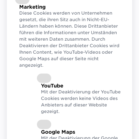
am besten zu helfen, Ihren Content und
Marketing
Ihre Produkte in der Suche zu finden,
Diese Cookies werden von Unternehmen
empfehlen wir, dass Websites Produkte
gesetzt, die ihren Sitz auch in Nicht-EU-
eindeutig identifizieren...“
Ländern haben können. Diese Drittanbieter
führen die Informationen unter Umständen
mit weiteren Daten zusammen. Durch
Deaktivieren der Drittanbieter Cookies wird
Einzigartigkeit, Verifizierbarkeit und
Ihnen Content, wie YouTube-Videos oder
globale Reichweite helfen Herstellern,
Google Maps auf dieser Seite nicht
Einzelhändlern und Verlagen,
angezeigt.
unbegrenzt viele Verbraucher zu
erreichen.
YouTube
Genaue und vertrauenswürdige
Mit der Deaktivierung der YouTube
Cookies werden keine Videos des
Produktdaten, sind für die Identifizierung
Anbieters auf dieser Website
von Produkten unerlässlich, egal ob
gezeigt.
online oder offline. Um dies zu
gewährleisten, weist Rockinson auf drei
Google Maps
Faktoren hin, die vorhanden sein
Mit der Deaktivierung der Google