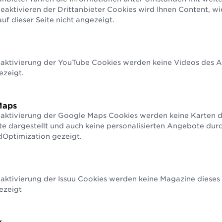
Produktstammdaten abrufen und in ihre intern
aktivieren der Drittanbieter Cookies wird Ihnen Content, w
leiten.
f dieser Seite nicht angezeigt.
eaktivierung der YouTube Cookies werden keine Videos des An
ezeigt.
Maps
eaktivierung der Google Maps Cookies werden keine Karten d
te dargestellt und auch keine personalisierten Angebote du
Optimization gezeigt.
aktivierung der Issuu Cookies werden keine Magazine dieses 
ezeigt
nnen Produktstammdaten zentral abgerufen werden.