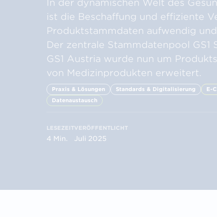
Verified by GS1
Prüf
In der dynamischen Welt des Gesu
zum Bauerfolg
Unternehmensdetails,
Berec
ist die Beschaffung und effiziente 
Informationen & Attribute
Seku
finden
Produktstammdaten aufwendig und z
Der zentrale Stammdatenpool GS1 
GS1 Austria wurde nun um ­Produk
von Medizinprodukten erweitert.
Praxis & Lösungen
Standards & Digitalisierung
E-
Datenaustausch
LESEZEIT
VERÖFFENTLICHT
4 Min.
Juli 2025