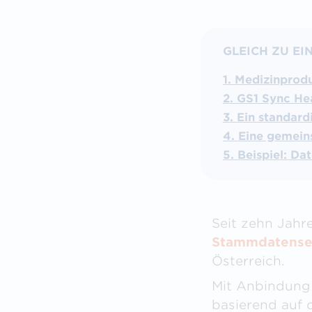
GLEICH ZU EI
Medizinprodu
GS1 Sync Hea
Ein standard
Eine gemein
Beispiel: Da
Seit zehn Jahr
Stammdatenser
Österreich.
Mit Anbindung 
basierend auf 