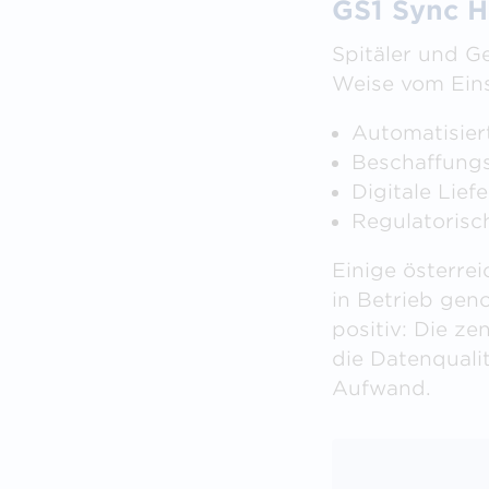
GS1 Sync He
Spitäler und Ge
Weise vom Eins
Automatisier
Beschaffung
Digitale Lief
Regulatoris
Einige österre
in Betrieb ge
positiv: Die ze
die Datenqualit
Aufwand.