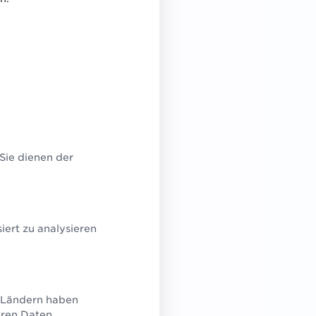
.
n
 Sie dienen der
en –
ert zu analysieren
eine
U-Ländern haben
eren Daten