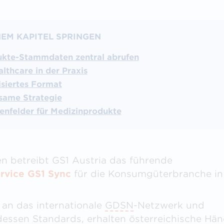
NEM KAPITEL SPRINGEN
kte-Stammdaten zentral abrufen
lthcare in der Praxis
isiertes Format
same Strategie
tenfelder für Medizinprodukte
en betreibt GS1 Austria das führende
vice GS1 Sync
für die Konsumgüterbranche in
an das internationale
GDSN
-Netzwerk und
dessen Standards, erhalten österreichische Händ