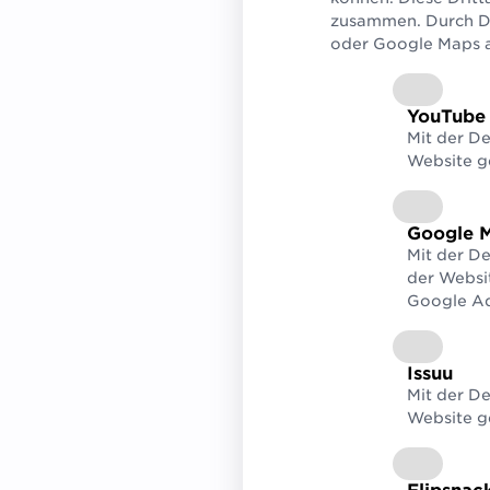
Einrichtungen 
zusammen. Durch De
Systeme weiter
oder Google Maps au
YouTube
Mit der D
Website g
Google 
Mit der D
der Websi
Google Ad
Issuu
Mit der De
Website g
Dank GS1 Sync kö