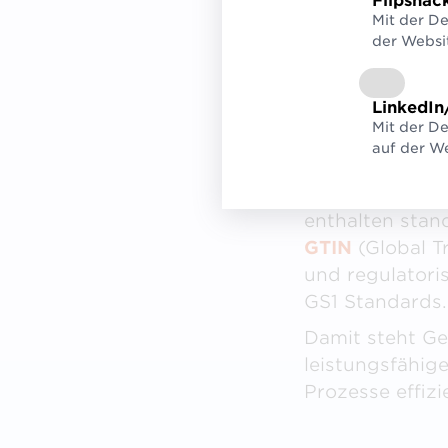
Flipsnac
Daten von ü
Mit der D
der Websi
Durch die Anb
können die öst
Anzahl von Dat
LinkedIn
Mit der De
Medizinprodukt
auf der We
Bereits jetzt 
internationale
enthalten stan
GTIN
(Global T
und regulatori
GS1 Standards
Damit steht Ge
leistungsfähig
Prozesse effizi