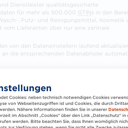
nd Dienstleister qualitätsgesicherte
aten für mehr als 500.000
GTIN
s in den Bere
Wasch-, Putz- und Reinigungsmittel, Kosmetik
t vom Lieferanten über nur eine zentrale
en von den Dateneinstellern laufend aktualisier
t an die entsprechenden Datenabholer automat
nstellungen
det Cookies: neben technisch notwendigen Cookies verwend
se von Webseitenzugriffen ist und Cookies, die durch Dritt
werden. Nähere Informationen finden Sie in unserer
Datensch
erzeit im Abschnitt „Cookies“ über den Link „Datenschutz“ in 
ufen werden. Bitte beachten Sie, dass Ihnen womöglich nich
ts zur Verfügung stehen, wenn Sie nicht alle Zwecke zulasse