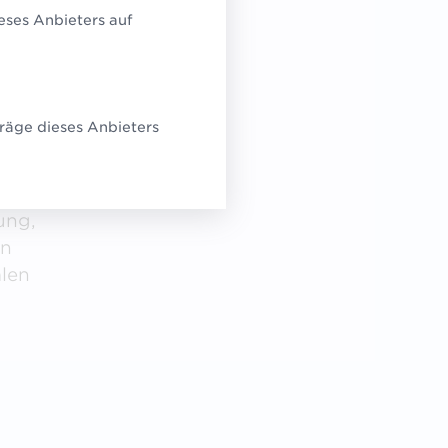
eses Anbieters auf
orme
räge dieses Anbieters
aten
ung,
en
alen