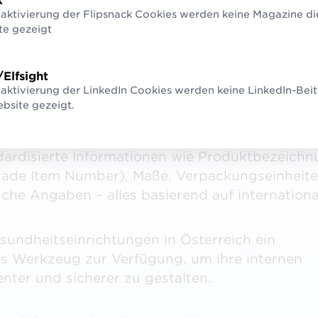
k
ber 1.000 Produkten
eaktivierung der Flipsnack Cookies werden keine Magazine di
te gezeigt
indung an das internationale GDSN-Netzwerk
erreichischen Datenabholer sofort auf eine en
ensätzen von vielen internationalen
/Elfsight
aktivierung der LinkedIn Cookies werden keine LinkedIn-Beit
e-Herstellern zugreifen.
bsite gezeigt.
befinden sich mehrere Tausend Produktstammd
r Medizinproduktehersteller im Datenpool. Diese
dardisierte Informationen wie Produktbezeichn
rade Item Number), Maße, Verpackungseinheit
sche Angaben – alles basierend auf internation
.
sundheitseinrichtungen in Österreich ein
es Werkzeug zur Verfügung, um ihre internen
enter und sicherer zu gestalten.