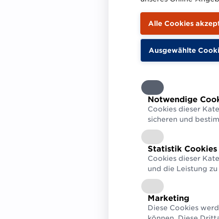
Austausch von St
Medizinpro
Notwendige Cook
Cookies dieser Kate
Mit Anfang des
sicheren und besti
Stammdatenpool
ein bedeutender
Statistik Cookies
Gesundheitsw
Cookies dieser Kate
und die Leistung zu
Das Service er
standardisiert
zentrale Platt
Marketing
Diese Cookies werd
Krankenhäuser
können. Diese Dritt