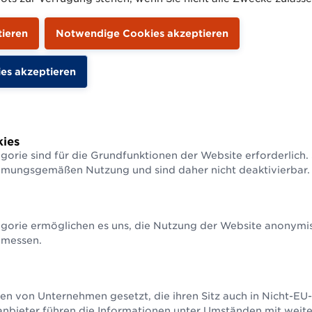
ammdaten für Medizinprodukte ohne GS1 Sync Healthcare
dukte-Stammdaten zentral abrufe
ies
gorie sind für die Grundfunktionen der Website erforderlich.
 Jahres 2025 ist der neue GS1 Sync Healthcare
mmungsgemäßen Nutzung und sind daher nicht deaktivierbar.
 für Medizinprodukte erfolgreich live gegang
 Meilenstein für die Digitalisierung im
esen.
gorie ermöglichen es uns, die Nutzung der Website anonymisi
 messen.
möglicht Herstellern und Spitälern erstmals den
en Austausch von validierten Stammdaten über 
form: Über GS1 Sync können Spitalsverbünde,
en von Unternehmen gesetzt, die ihren Sitz auch in Nicht-E
, Großhändler und andere medizinische
anbieter führen die Informationen unter Umständen mit weit