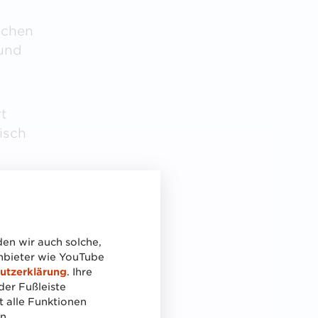
ichen
 und
t
isch
en wir auch solche,
anbieter wie YouTube
utzerklärung
. Ihre
der Fußleiste
t alle Funktionen
n.